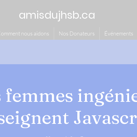
amisdujhsb.ca
omment nous aidons
Nos Donateurs
Événements
 femmes ingéni
seignent Javascr