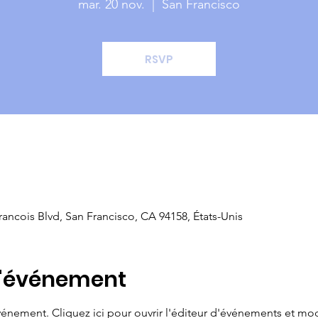
mar. 20 nov.
  |  
San Francisco
RSVP
rancois Blvd, San Francisco, CA 94158, États-Unis
l'événement
vénement. Cliquez ici pour ouvrir l'éditeur d'événements et mod